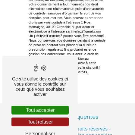
votre consentement à tout moment et du droit
d’introduire une réclamation auprès d’une autorité
de contrôle, ainsi que d’organiser le sort de vos
données post-mortem. Vous pouvez exercer ces
droits par voie postale à l'adresse 1 Rue
Montaigne, 38100 Grenoble ou par courrier
électronique à l'adresse sarlmerloz@gmail.com.
Un justificatif d'identité pourra vous être demandé.
Nous conservons vos données pendant la période
de prise de contact puis pendant la durée de
prescription légale aux fins probatoires et de
gestion des contentieux. Vous avez le droit de
vous inscrire sur la liste d'opposition au
démarchage téléphonique, disponible à cette
adresse:
Bloctel.gouv.fr
. Consultez le site cnil.fr
pour plus d’informations sur vos droits.
Ce site utilise des cookies et
vous donne le contrôle sur
ceux que vous souhaitez
activer
Tout accepter
Recherches fréquentes
Tout refuser
©
Vistalid
- 2026 - Tous droits réservés -
Personnaliser