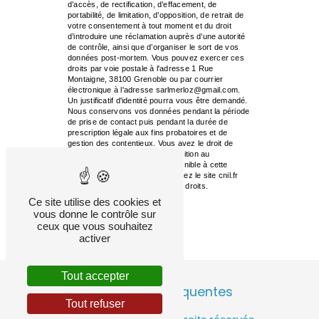
d’accès, de rectification, d’effacement, de
portabilité, de limitation, d’opposition, de retrait de
votre consentement à tout moment et du droit
d’introduire une réclamation auprès d’une autorité
de contrôle, ainsi que d’organiser le sort de vos
données post-mortem. Vous pouvez exercer ces
droits par voie postale à l'adresse 1 Rue
Montaigne, 38100 Grenoble ou par courrier
électronique à l'adresse sarlmerloz@gmail.com.
Un justificatif d'identité pourra vous être demandé.
Nous conservons vos données pendant la période
de prise de contact puis pendant la durée de
prescription légale aux fins probatoires et de
gestion des contentieux. Vous avez le droit de
vous inscrire sur la liste d'opposition au
démarchage téléphonique, disponible à cette
adresse:
Bloctel.gouv.fr
. Consultez le site cnil.fr
pour plus d’informations sur vos droits.
Ce site utilise des cookies et
vous donne le contrôle sur
ceux que vous souhaitez
activer
Tout accepter
Recherches fréquentes
Tout refuser