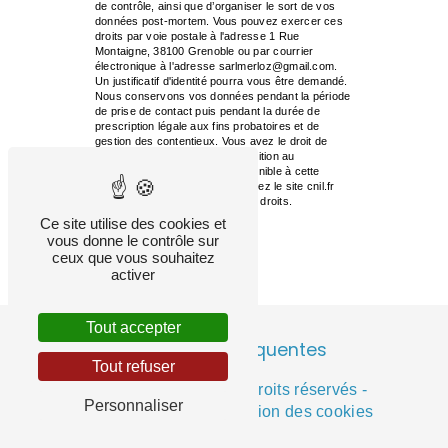
de contrôle, ainsi que d’organiser le sort de vos
données post-mortem. Vous pouvez exercer ces
droits par voie postale à l'adresse 1 Rue
Montaigne, 38100 Grenoble ou par courrier
électronique à l'adresse sarlmerloz@gmail.com.
Un justificatif d'identité pourra vous être demandé.
Nous conservons vos données pendant la période
de prise de contact puis pendant la durée de
prescription légale aux fins probatoires et de
gestion des contentieux. Vous avez le droit de
vous inscrire sur la liste d'opposition au
démarchage téléphonique, disponible à cette
adresse:
Bloctel.gouv.fr
. Consultez le site cnil.fr
pour plus d’informations sur vos droits.
Ce site utilise des cookies et
vous donne le contrôle sur
ceux que vous souhaitez
activer
Tout accepter
Recherches fréquentes
Tout refuser
©
Vistalid
- 2026 - Tous droits réservés -
Personnaliser
Mentions légales
-
Gestion des cookies