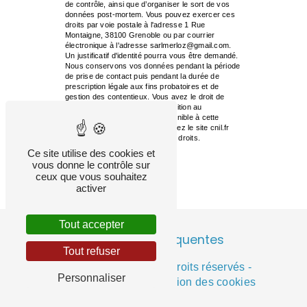
de contrôle, ainsi que d’organiser le sort de vos
données post-mortem. Vous pouvez exercer ces
droits par voie postale à l'adresse 1 Rue
Montaigne, 38100 Grenoble ou par courrier
électronique à l'adresse sarlmerloz@gmail.com.
Un justificatif d'identité pourra vous être demandé.
Nous conservons vos données pendant la période
de prise de contact puis pendant la durée de
prescription légale aux fins probatoires et de
gestion des contentieux. Vous avez le droit de
vous inscrire sur la liste d'opposition au
démarchage téléphonique, disponible à cette
adresse:
Bloctel.gouv.fr
. Consultez le site cnil.fr
pour plus d’informations sur vos droits.
Ce site utilise des cookies et
vous donne le contrôle sur
ceux que vous souhaitez
activer
Tout accepter
Recherches fréquentes
Tout refuser
©
Vistalid
- 2026 - Tous droits réservés -
Personnaliser
Mentions légales
-
Gestion des cookies