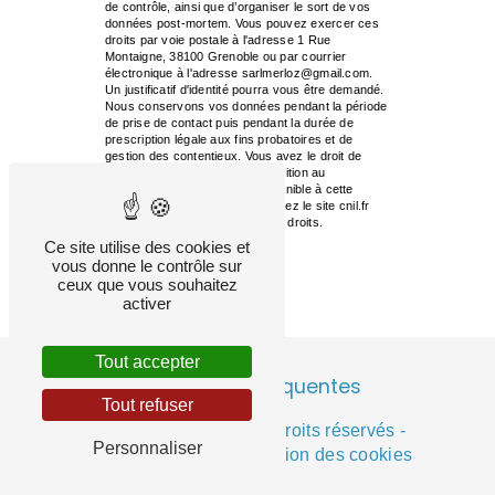
de contrôle, ainsi que d’organiser le sort de vos
données post-mortem. Vous pouvez exercer ces
droits par voie postale à l'adresse 1 Rue
Montaigne, 38100 Grenoble ou par courrier
électronique à l'adresse sarlmerloz@gmail.com.
Un justificatif d'identité pourra vous être demandé.
Nous conservons vos données pendant la période
de prise de contact puis pendant la durée de
prescription légale aux fins probatoires et de
gestion des contentieux. Vous avez le droit de
vous inscrire sur la liste d'opposition au
démarchage téléphonique, disponible à cette
adresse:
Bloctel.gouv.fr
. Consultez le site cnil.fr
pour plus d’informations sur vos droits.
Ce site utilise des cookies et
vous donne le contrôle sur
ceux que vous souhaitez
activer
Tout accepter
Recherches fréquentes
Tout refuser
©
Vistalid
- 2026 - Tous droits réservés -
Personnaliser
Mentions légales
-
Gestion des cookies