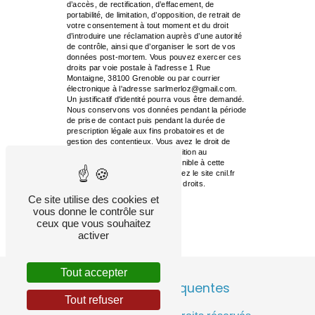
d’accès, de rectification, d’effacement, de
portabilité, de limitation, d’opposition, de retrait de
votre consentement à tout moment et du droit
d’introduire une réclamation auprès d’une autorité
de contrôle, ainsi que d’organiser le sort de vos
données post-mortem. Vous pouvez exercer ces
droits par voie postale à l'adresse 1 Rue
Montaigne, 38100 Grenoble ou par courrier
électronique à l'adresse sarlmerloz@gmail.com.
Un justificatif d'identité pourra vous être demandé.
Nous conservons vos données pendant la période
de prise de contact puis pendant la durée de
prescription légale aux fins probatoires et de
gestion des contentieux. Vous avez le droit de
vous inscrire sur la liste d'opposition au
démarchage téléphonique, disponible à cette
adresse:
Bloctel.gouv.fr
. Consultez le site cnil.fr
pour plus d’informations sur vos droits.
Ce site utilise des cookies et
vous donne le contrôle sur
ceux que vous souhaitez
activer
Tout accepter
Recherches fréquentes
Tout refuser