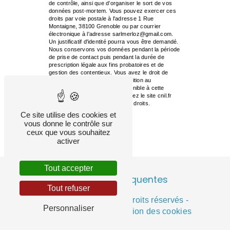
de contrôle, ainsi que d’organiser le sort de vos
données post-mortem. Vous pouvez exercer ces
droits par voie postale à l'adresse 1 Rue
Montaigne, 38100 Grenoble ou par courrier
électronique à l'adresse sarlmerloz@gmail.com.
Un justificatif d'identité pourra vous être demandé.
Nous conservons vos données pendant la période
de prise de contact puis pendant la durée de
prescription légale aux fins probatoires et de
gestion des contentieux. Vous avez le droit de
vous inscrire sur la liste d'opposition au
démarchage téléphonique, disponible à cette
adresse:
Bloctel.gouv.fr
. Consultez le site cnil.fr
pour plus d’informations sur vos droits.
Ce site utilise des cookies et
vous donne le contrôle sur
ceux que vous souhaitez
activer
Tout accepter
Recherches fréquentes
Tout refuser
©
Vistalid
- 2026 - Tous droits réservés -
Personnaliser
Mentions légales
-
Gestion des cookies