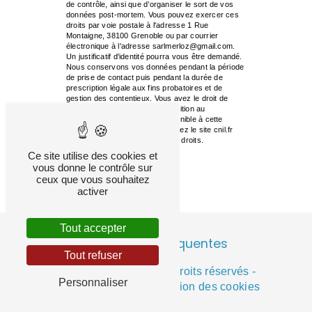
de contrôle, ainsi que d’organiser le sort de vos
données post-mortem. Vous pouvez exercer ces
droits par voie postale à l'adresse 1 Rue
Montaigne, 38100 Grenoble ou par courrier
électronique à l'adresse sarlmerloz@gmail.com.
Un justificatif d'identité pourra vous être demandé.
Nous conservons vos données pendant la période
de prise de contact puis pendant la durée de
prescription légale aux fins probatoires et de
gestion des contentieux. Vous avez le droit de
vous inscrire sur la liste d'opposition au
démarchage téléphonique, disponible à cette
adresse:
Bloctel.gouv.fr
. Consultez le site cnil.fr
pour plus d’informations sur vos droits.
Ce site utilise des cookies et
vous donne le contrôle sur
ceux que vous souhaitez
activer
Tout accepter
Recherches fréquentes
Tout refuser
©
Vistalid
- 2026 - Tous droits réservés -
Personnaliser
Mentions légales
-
Gestion des cookies