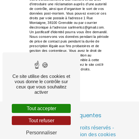
d’introduire une réclamation auprès d’une autorité
de contrôle, ainsi que d’organiser le sort de vos
données post-mortem. Vous pouvez exercer ces
droits par voie postale à l'adresse 1 Rue
Montaigne, 38100 Grenoble ou par courrier
électronique à l'adresse sarlmerloz@gmail.com.
Un justificatif d'identité pourra vous être demandé.
Nous conservons vos données pendant la période
de prise de contact puis pendant la durée de
prescription légale aux fins probatoires et de
gestion des contentieux. Vous avez le droit de
vous inscrire sur la liste d'opposition au
démarchage téléphonique, disponible à cette
adresse:
Bloctel.gouv.fr
. Consultez le site cnil.fr
pour plus d’informations sur vos droits.
Ce site utilise des cookies et
vous donne le contrôle sur
ceux que vous souhaitez
activer
Tout accepter
Recherches fréquentes
Tout refuser
©
Vistalid
- 2026 - Tous droits réservés -
Personnaliser
Mentions légales
-
Gestion des cookies