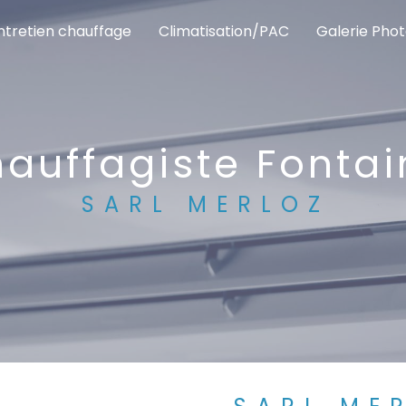
ntretien chauffage
Climatisation/PAC
Galerie Pho
hauffagiste Fontai
SARL MERLOZ