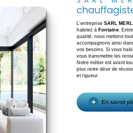
SARL ME
chauffagist
L’entreprise
SARL MER
habitez à
Fontaine
. Entr
qualité, nous mettons tou
accompagnons ainsi dans 
vos besoins. Si vous hab
vous transmettre les ren
Notre métier est avant to
plus notre désir de réussi
et rigueur.
En savoir pl