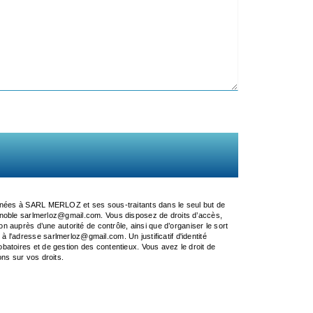
tinées à SARL MERLOZ et ses sous-traitants dans le seul but de
oble sarlmerloz@gmail.com. Vous disposez de droits d’accès,
ion auprès d’une autorité de contrôle, ainsi que d’organiser le sort
l'adresse sarlmerloz@gmail.com. Un justificatif d'identité
atoires et de gestion des contentieux. Vous avez le droit de
ions sur vos droits.