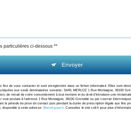
s particulières ci-dessous **
Envoyer
ins de vous contacter et sont enregistrées dans un fichier informatisé. Elles sont des
uniquées aux seuls destinataires suivants: SARL MERLOZ 1 Rue Montaigne, 38100 Gren
osition, de retrait de votre consentement à tout moment et du droit d’introduire une réclamat
oie postale à l'adresse 1 Rue Montaigne, 38100 Grenoble ou par courrier électronique à 
 période de prise de contact puis pendant la durée de prescription légale aux fins prob
e, disponible à cette adresse:
Bloctel.gouv.fr
. Consultez le site cnil.fr pour plus d’informat