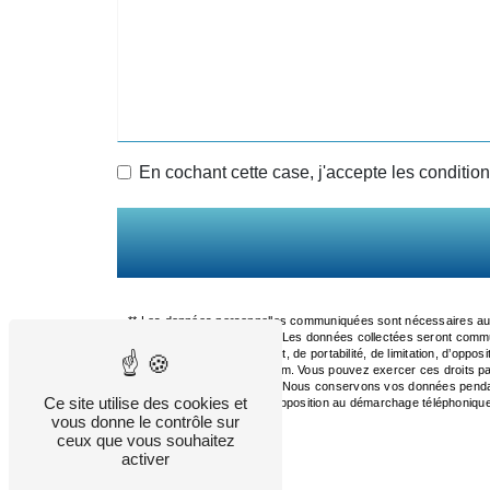
En cochant cette case, j'accepte les condition
** Les données personnelles communiquées sont nécessaires aux f
répondre à votre message. Les données collectées seront comm
de rectification, d’effacement, de portabilité, de limitation, d’opp
de vos données post-mortem. Vous pouvez exercer ces droits par v
pourra vous être demandé. Nous conservons vos données pendant la
Ce site utilise des cookies et
vous inscrire sur la liste d'opposition au démarchage téléphoniqu
vous donne le contrôle sur
ceux que vous souhaitez
activer