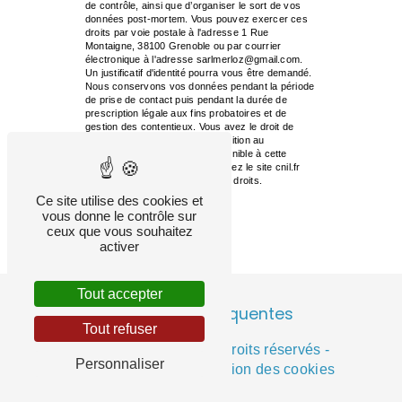
de contrôle, ainsi que d’organiser le sort de vos
données post-mortem. Vous pouvez exercer ces
droits par voie postale à l'adresse 1 Rue
Montaigne, 38100 Grenoble ou par courrier
électronique à l'adresse sarlmerloz@gmail.com.
Un justificatif d'identité pourra vous être demandé.
Nous conservons vos données pendant la période
de prise de contact puis pendant la durée de
prescription légale aux fins probatoires et de
gestion des contentieux. Vous avez le droit de
vous inscrire sur la liste d'opposition au
démarchage téléphonique, disponible à cette
adresse:
Bloctel.gouv.fr
. Consultez le site cnil.fr
pour plus d’informations sur vos droits.
Ce site utilise des cookies et
vous donne le contrôle sur
ceux que vous souhaitez
activer
Tout accepter
Recherches fréquentes
Tout refuser
©
Vistalid
- 2026 - Tous droits réservés -
Personnaliser
Mentions légales
-
Gestion des cookies